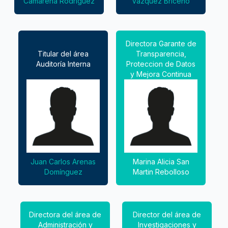
Camarena Rodríguez
Vázquez Briceño
Directora Garante de
Titular del área
Transparencia,
Auditoría Interna
Proteccion de Datos
y Mejora Continua
Juan Carlos Arenas
Marina Alicia San
Domínguez
Martin Rebolloso
Directora del área de
Director del área de
Administración y
Investigaciones y