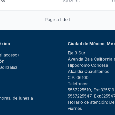
nos
05/02/1917
0
Página 1 de 1
éxico
Ciudad de México, Mé
Eje 3 Sur
l acceso)
Avenida Baja California
ión
Hipódromo Condesa
 González
Alcaldía Cuauhtémoc
C.P. 06100
Teléfonos:
5557225519, Ext:325519
5557225547, Ext:32554
horas, de lunes a
Horario de atención: De
viernes