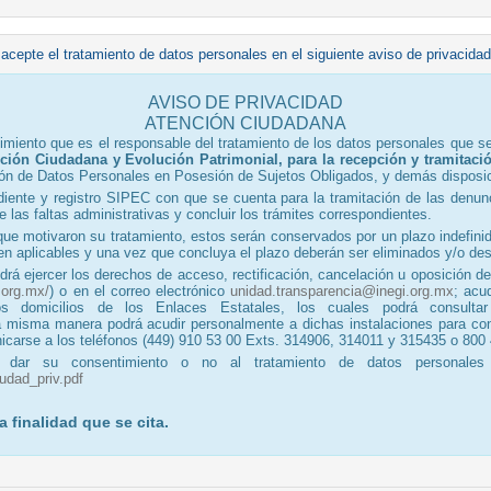
te el tratamiento de datos personales en el siguiente aviso de privacidad
AVISO DE PRIVACIDAD
ATENCIÓN CIUDADANA
cimiento que es el responsable del tratamiento de los datos personales que 
nción Ciudadana y Evolución Patrimonial, para la recepción y tramitaci
ión de Datos Personales en Posesión de Sujetos Obligados, y demás disposici
diente y registro SIPEC con que se cuenta para la tramitación de las denunc
de las faltas administrativas y concluir los trámites correspondientes.
que motivaron su tratamiento, estos serán conservados por un plazo indefin
ten aplicables y una vez que concluya el plazo deberán ser eliminados y/o de
rá ejercer los derechos de acceso, rectificación, cancelación u oposición 
.org.mx/
) o en el correo electrónico
unidad.transparencia@inegi.org.mx
; acu
s domicilios de los Enlaces Estatales, los cuales podrá consultar e
a misma manera podrá acudir personalmente a dichas instalaciones para cono
nicarse a los teléfonos (449) 910 53 00 Exts. 314906, 314011 y 315435 o 800
 dar su consentimiento o no al tratamiento de datos personales p
udad_priv.pdf
 finalidad que se cita.