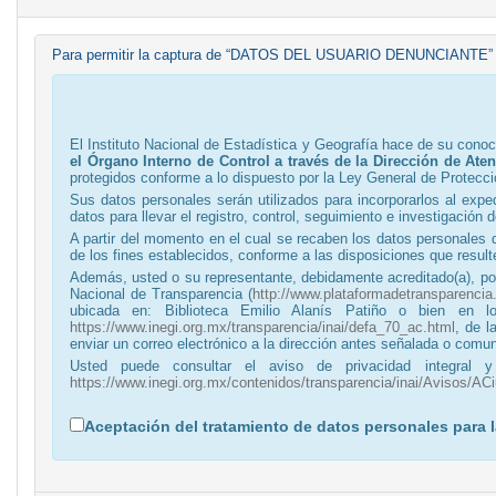
Para permitir la captura de “DATOS DEL USUARIO DENUNCIANTE” acep
El Instituto Nacional de Estadística y Geografía hace de su cono
el Órgano Interno de Control a través de la Dirección de Ate
protegidos conforme a lo dispuesto por la Ley General de Protecc
Sus datos personales serán utilizados para incorporarlos al expe
datos para llevar el registro, control, seguimiento e investigación 
A partir del momento en el cual se recaben los datos personales 
de los fines establecidos, conforme a las disposiciones que resul
Además, usted o su representante, debidamente acreditado(a), pod
Nacional de Transparencia (
http://www.plataformadetransparencia
ubicada en: Biblioteca Emilio Alanís Patiño o bien en lo
https://www.inegi.org.mx/transparencia/inai/defa_70_ac.html
, de l
enviar un correo electrónico a la dirección antes señalada o comu
Usted puede consultar el aviso de privacidad integral y
https://www.inegi.org.mx/contenidos/transparencia/inai/Avisos/ACi
Aceptación del tratamiento de datos personales para la