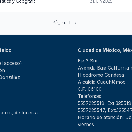
ística y Geografía
31/07/2025
Página 1 de 1
éxico
Ciudad de México, Mé
Eje 3 Sur
l acceso)
Avenida Baja California
ión
Hipódromo Condesa
 González
Alcaldía Cuauhtémoc
C.P. 06100
Teléfonos:
5557225519, Ext:325519
5557225547, Ext:32554
horas, de lunes a
Horario de atención: De
viernes