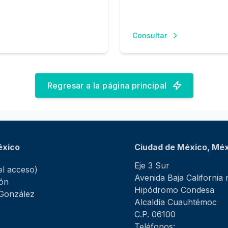
Consultar
Regresar a la página principal
éxico
Ciudad de México, Mé
Eje 3 Sur
l acceso)
Avenida Baja California
ión
Hipódromo Condesa
 González
Alcaldía Cuauhtémoc
C.P. 06100
Teléfonos: