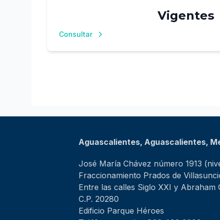
Vigentes
Consultar
Aguascalientes, Aguascalientes, M
José María Chávez número 1913 (nive
Fraccionamiento Prados de Villasunc
Entre las calles Siglo XXI y Abraham
C.P. 20280
Edificio Parque Héroes